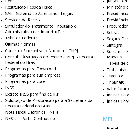
Refis
Juntas Come
Restituição Pessoa Física
Ministério 
SAL - Sistema de Acréscimos Legais
Presidência
Serviços da Receita
Previdência 
Simulador do Tratamento Tributário e
Procuradori
Administrativo das Importações
Sebrae
Tributos Federais
Seguro De
Últimas Normas
Sintegra
Cadastro Sincronizado Nacional - CNPJ
Suframa - S
Consulta à situação do Pedido (CNPJ) - Receita
Manaus
Federal do Brasil
Tabela de c
Programas para Download
Trabalhism
Programas para sua empresa
Tradutor
Programas para você
Tribunais
INSS
Valor futur
Extrato INSS para fins de IRPF
Índices Eco
Solicitação de Procuração para a Secretaria da
Índices Eco
Receita Federal do Brasil
Nota Fiscal Eletrônica - NF-e
NFS-e | Portal Contribuinte
MEI
Portal