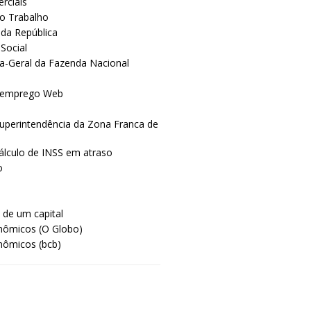
rciais
do Trabalho
 da República
Social
a-Geral da Fazenda Nacional
semprego Web
uperintendência da Zona Franca de
álculo de INSS em atraso
o
o de um capital
nômicos (O Globo)
nômicos (bcb)