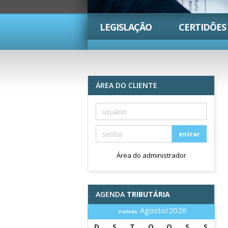
LEGISLAÇÃO
CERTIDÕES
ÁREA DO CLIENTE
entrar
Área do administrador
AGENDA
TRIBUTÁRIA
Agosto/2026
Período:
D
S
T
Q
Q
S
S