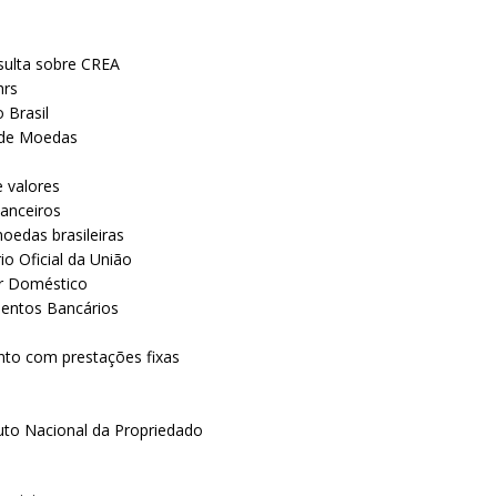
sulta sobre CREA
hrs
 Brasil
de Moedas
 valores
nanceiros
oedas brasileiras
io Oficial da União
r Doméstico
mentos Bancários
to com prestações fixas
ituto Nacional da Propriedado