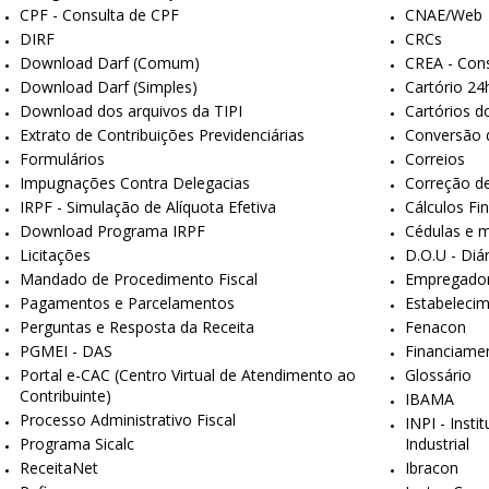
CPF - Consulta de CPF
CNAE/Web
DIRF
CRCs
Download Darf (Comum)
CREA - Con
Download Darf (Simples)
Cartório 24
Download dos arquivos da TIPI
Cartórios do
Extrato de Contribuições Previdenciárias
Conversão 
Formulários
Correios
Impugnações Contra Delegacias
Correção de
IRPF - Simulação de Alíquota Efetiva
Cálculos Fi
Download Programa IRPF
Cédulas e m
Licitações
D.O.U - Diár
Mandado de Procedimento Fiscal
Empregado
Pagamentos e Parcelamentos
Estabeleci
Perguntas e Resposta da Receita
Fenacon
PGMEI - DAS
Financiamen
Portal e-CAC (Centro Virtual de Atendimento ao
Glossário
Contribuinte)
IBAMA
Processo Administrativo Fiscal
INPI - Inst
Programa Sicalc
Industrial
ReceitaNet
Ibracon